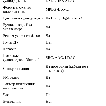
аудиоформаты
DSD, AIFF, ALAC
Форматы сжатия
MPEG 4, Xvid
видеоданных
Цифровой аудиодекодер
Да Dolby Digital (AC-3)
Ручная настройка
Да
эквалайзера
Режим усиления басов
Да
Пульт ДУ
Нет
Караоке
Да
Поддержка
SBC, AAC, LDAC
аудиокодеков Bluetooth
Да проводная (кабели не в
Синхронизация
комплекте)
FM-радио
Да
Таймер включения/
Да
выключения
Часы
Нет
Будильник
Нет