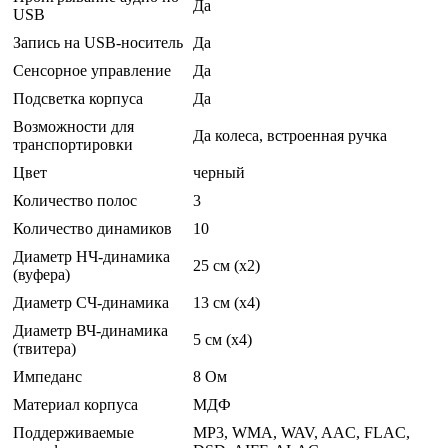
Да
USB
Запись на USB-носитель
Да
Сенсорное управление
Да
Подсветка корпуса
Да
Возможности для
Да колеса, встроенная ручка
транспортировки
Цвет
черный
Количество полос
3
Количество динамиков
10
Диаметр НЧ-динамика
25 см (x2)
(вуфера)
Диаметр СЧ-динамика
13 см (x4)
Диаметр ВЧ-динамика
5 см (x4)
(твитера)
Импеданс
8 Ом
Материал корпуса
МДФ
Поддерживаемые
MP3, WMA, WAV, AAC, FLAC,