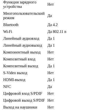
Функция зарядного
Нет
устройства
Многопользовательский
Да
режим
Bluetooth
Да 4.2
Wi-Fi
Да 802.11 n
Линейный аудиовход
Да 1
Линейный аудиовыход
Да 1
Компонентный выход
Нет
Композитный вход
Нет
Композитный выход
Да 1
S-Video выход
Нет
HDMI-выход
Да 1
NFC
Да
Цифровой вход S/PDIF
Нет
Цифровой выход S/PDIF
Нет
Выход на наушники
Нет