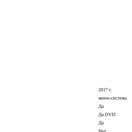
2017 г.
мини-система
Да
Да DVD
Да
Нет