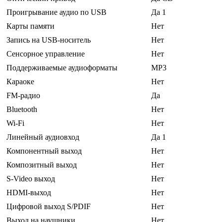
Проигрывание аудио по USB
Да 1
Карты памяти
Нет
Запись на USB-носитель
Нет
Сенсорное управление
Нет
Поддерживаемые аудиоформаты
MP3
Караоке
Нет
FM-радио
Да
Bluetooth
Нет
Wi-Fi
Нет
Линейный аудиовход
Да 1
Компонентный выход
Нет
Композитный выход
Нет
S-Video выход
Нет
HDMI-выход
Нет
Цифровой выход S/PDIF
Нет
Выход на наушники
Нет