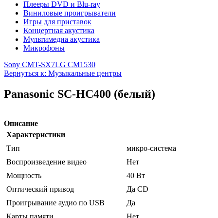
Плееры DVD и Blu-ray
Виниловые проигрыватели
Игры для приставок
Концертная акустика
Мультимедиа акустика
Микрофоны
Sony CMT-SX7
LG CM1530
Вернуться к: Музыкальные центры
Panasonic SC-HC400 (белый)
Описание
Характеристики
Тип
микро-система
Воспроизведение видео
Нет
Мощность
40 Вт
Оптический привод
Да CD
Проигрывание аудио по USB
Да
Карты памяти
Нет