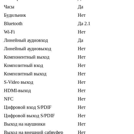
Часы
Да
Будильник
Нет
Bluetooth
Да 2.1
Wi-Fi
Нет
Линейный аудиовход
Да
Линейный аудиовыход
Нет
Компонентный выход
Нет
Композитный вход
Нет
Композитный выход
Нет
S-Video выход
Нет
HDMI-выход
Нет
NFC
Нет
Цифровой вход S/PDIF
Нет
Цифровой выход S/PDIF
Нет
Выход на наушники
Нет
Выход на внешний сабвуфер
Нет