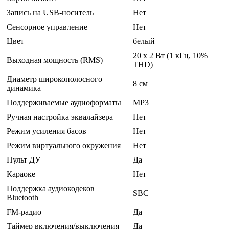
Запись на USB-носитель
Нет
Сенсорное управление
Нет
Цвет
белый
20 x 2 Вт (1 кГц, 10%
Выходная мощность (RMS)
THD)
Диаметр широкополосного
8 см
динамика
Поддерживаемые аудиоформаты
MP3
Ручная настройка эквалайзера
Нет
Режим усиления басов
Нет
Режим виртуального окружения
Нет
Пульт ДУ
Да
Караоке
Нет
Поддержка аудиокодеков
SBC
Bluetooth
FM-радио
Да
Таймер включения/выключения
Да