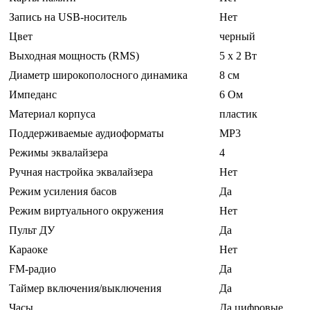
Запись на USB-носитель
Нет
Цвет
черный
Выходная мощность (RMS)
5 x 2 Вт
Диаметр широкополосного динамика
8 см
Импеданс
6 Ом
Материал корпуса
пластик
Поддерживаемые аудиоформаты
MP3
Режимы эквалайзера
4
Ручная настройка эквалайзера
Нет
Режим усиления басов
Да
Режим виртуального окружения
Нет
Пульт ДУ
Да
Караоке
Нет
FM-радио
Да
Таймер включения/выключения
Да
Часы
Да цифровые