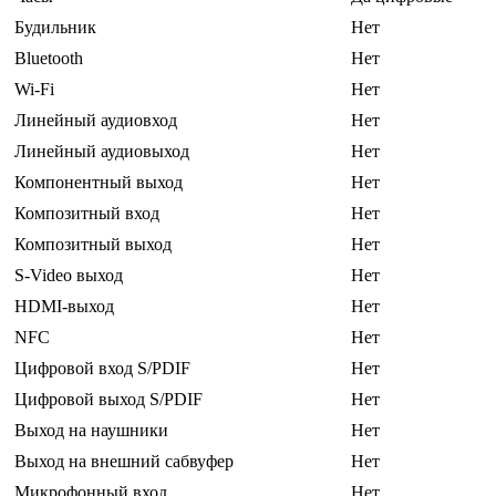
Будильник
Нет
Bluetooth
Нет
Wi-Fi
Нет
Линейный аудиовход
Нет
Линейный аудиовыход
Нет
Компонентный выход
Нет
Композитный вход
Нет
Композитный выход
Нет
S-Video выход
Нет
HDMI-выход
Нет
NFC
Нет
Цифровой вход S/PDIF
Нет
Цифровой выход S/PDIF
Нет
Выход на наушники
Нет
Выход на внешний сабвуфер
Нет
Микрофонный вход
Нет