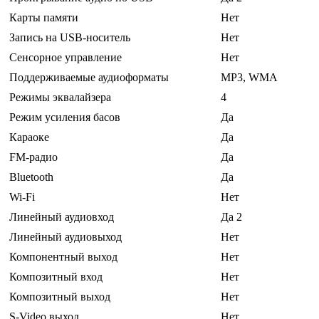
Карты памяти
Нет
Запись на USB-носитель
Нет
Сенсорное управление
Нет
Поддерживаемые аудиоформаты
MP3, WMA
Режимы эквалайзера
4
Режим усиления басов
Да
Караоке
Да
FM-радио
Да
Bluetooth
Да
Wi-Fi
Нет
Линейный аудиовход
Да 2
Линейный аудиовыход
Нет
Компонентный выход
Нет
Композитный вход
Нет
Композитный выход
Нет
S-Video выход
Нет