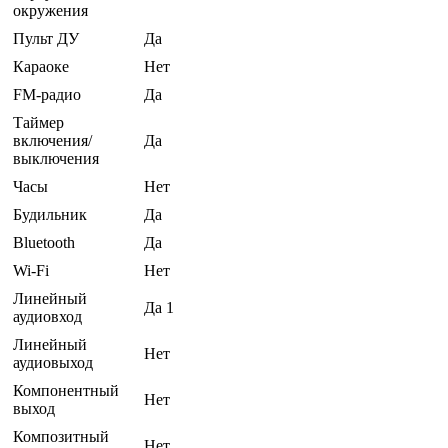
окружения
Пульт ДУ
Да
Караоке
Нет
FM-радио
Да
Таймер
включения/
Да
выключения
Часы
Нет
Будильник
Да
Bluetooth
Да
Wi-Fi
Нет
Линейный
Да 1
аудиовход
Линейный
Нет
аудиовыход
Компонентный
Нет
выход
Композитный
Нет