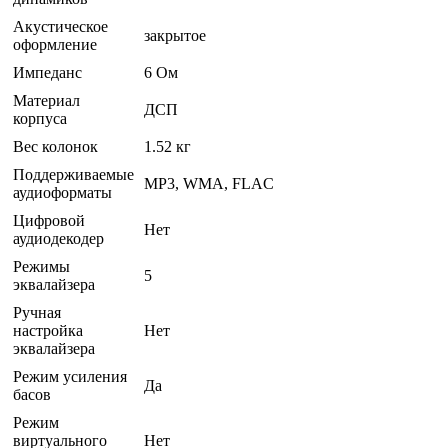
Акустическое
закрытое
оформление
Импеданс
6 Ом
Материал
ДСП
корпуса
Вес колонок
1.52 кг
Поддерживаемые
MP3, WMA, FLAC
аудиоформаты
Цифровой
Нет
аудиодекодер
Режимы
5
эквалайзера
Ручная
настройка
Нет
эквалайзера
Режим усиления
Да
басов
Режим
виртуального
Нет