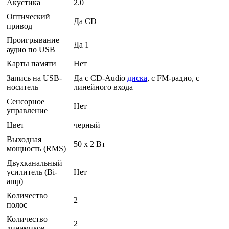
Акустика
2.0
Оптический
Да CD
привод
Проигрывание
Да 1
аудио по USB
Карты памяти
Нет
Запись на USB-
Да с CD-Audio
диска
, с FM-радио, с
носитель
линейного входа
Сенсорное
Нет
управление
Цвет
черный
Выходная
50 x 2 Вт
мощность (RMS)
Двухканальный
усилитель (Bi-
Нет
amp)
Количество
2
полос
Количество
2
динамиков