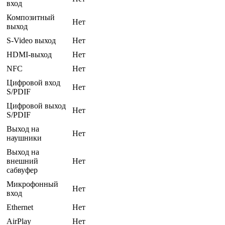
вход
Композитный
Нет
выход
S-Video выход
Нет
HDMI-выход
Нет
NFC
Нет
Цифровой вход
Нет
S/PDIF
Цифровой выход
Нет
S/PDIF
Выход на
Нет
наушники
Выход на
внешний
Нет
сабвуфер
Микрофонный
Нет
вход
Ethernet
Нет
AirPlay
Нет