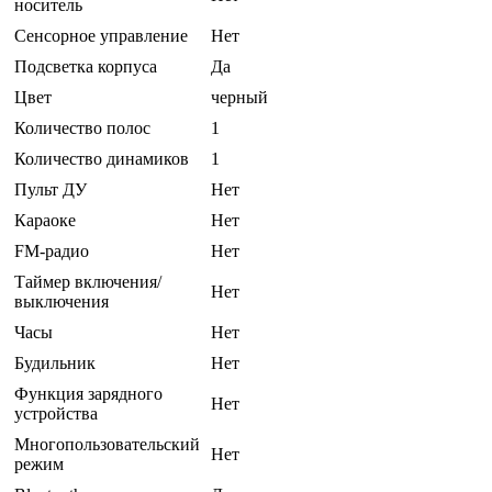
носитель
Сенсорное управление
Нет
Подсветка корпуса
Да
Цвет
черный
Количество полос
1
Количество динамиков
1
Пульт ДУ
Нет
Караоке
Нет
FM-радио
Нет
Таймер включения/
Нет
выключения
Часы
Нет
Будильник
Нет
Функция зарядного
Нет
устройства
Многопользовательский
Нет
режим