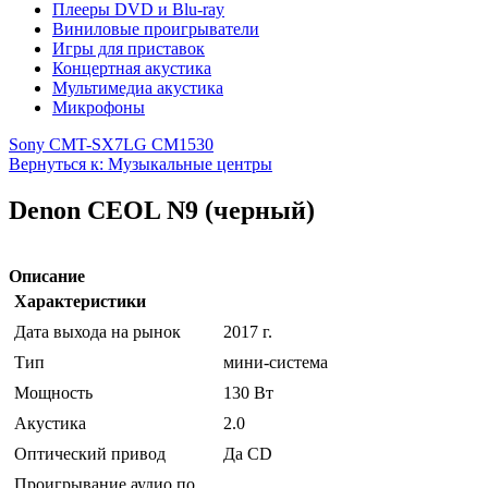
Плееры DVD и Blu-ray
Виниловые проигрыватели
Игры для приставок
Концертная акустика
Мультимедиа акустика
Микрофоны
Sony CMT-SX7
LG CM1530
Вернуться к: Музыкальные центры
Denon CEOL N9 (черный)
Описание
Характеристики
Дата выхода на рынок
2017 г.
Тип
мини-система
Мощность
130 Вт
Акустика
2.0
Оптический привод
Да CD
Проигрывание аудио по