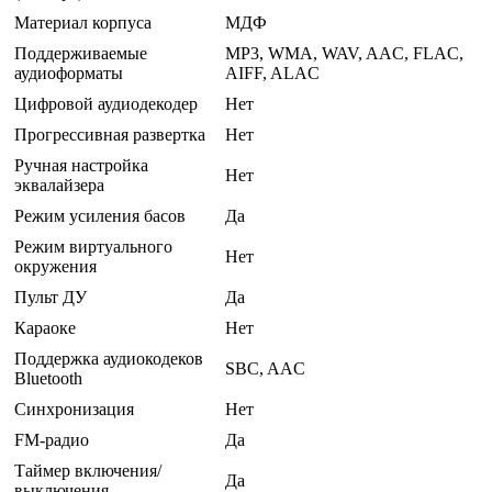
Материал корпуса
МДФ
Поддерживаемые
MP3, WMA, WAV, AAC, FLAC,
аудиоформаты
AIFF, ALAC
Цифровой аудиодекодер
Нет
Прогрессивная развертка
Нет
Ручная настройка
Нет
эквалайзера
Режим усиления басов
Да
Режим виртуального
Нет
окружения
Пульт ДУ
Да
Караоке
Нет
Поддержка аудиокодеков
SBC, AAC
Bluetooth
Синхронизация
Нет
FM-радио
Да
Таймер включения/
Да
выключения