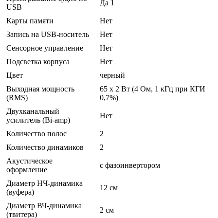
Да 1
USB
Карты памяти
Нет
Запись на USB-носитель
Нет
Сенсорное управление
Нет
Подсветка корпуса
Нет
Цвет
черный
Выходная мощность
65 x 2 Вт (4 Ом, 1 кГц при КГИ
(RMS)
0,7%)
Двухканальный
Нет
усилитель (Bi-amp)
Количество полос
2
Количество динамиков
2
Акустическое
с фазоинвертором
оформление
Диаметр НЧ-динамика
12 см
(вуфера)
Диаметр ВЧ-динамика
2 см
(твитера)