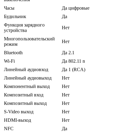
Часы
Да цифровые
Будильник
Да
Функция зарядного
Нет
устройства
Многопользовательский
Нет
режим
Bluetooth
Да 2.1
Wi-Fi
Да 802.11 n
Линейный аудиовход
Да 1 (RCA)
Линейный аудиовыход
Нет
Компонентный выход
Нет
Композитный вход
Нет
Композитный выход
Нет
S-Video выход
Нет
HDMI-выход
Нет
NFC
Да