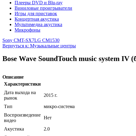
Плееры DVD и Blu-ray
Виниловые проигрыватели
Игры для приставок
Концертная акустика
Мультимедиа акустика
Микрофоны
Sony CMT-SX7
LG CM1530
Вернуться к: Музыкальные центры
Bose Wave SoundTouch music system IV (
Описание
Характеристики
Дата выхода на
2015 г.
рынок
Тип
микро-система
Воспроизведение
Нет
видео
Акустика
2.0