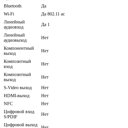
Bluetooth
Да
Wi-Fi
Да 802.11 ac
Линейный
Да 1
аудиовход
Линейный
Нет
аудиовыход
Компонентный
Нет
выход
Композитный
Нет
вход
Композитный
Нет
выход
S-Video выход
Нет
HDMI-выход
Нет
NFC
Нет
Цифровой вход
Нет
S/PDIF
Цифровой выход
Нет