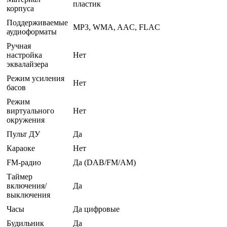
пластик
корпуса
Поддерживаемые
MP3, WMA, AAC, FLAC
аудиоформаты
Ручная
настройка
Нет
эквалайзера
Режим усиления
Нет
басов
Режим
виртуального
Нет
окружения
Пульт ДУ
Да
Караоке
Нет
FM-радио
Да (DAB/FM/AM)
Таймер
включения/
Да
выключения
Часы
Да цифровые
Будильник
Да