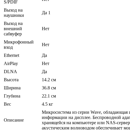
S/PDIF
Выход на
Да 1
наушники
Выход на
внешний
Нет
сабвуфер
Микрофонный
Нет
вход
Ethernet
Да
AirPlay
Нет
DLNA
Да
Высота
14.2 см
Ширина
36.8 см
Глубина
22.1 см
Вес
4.5 кг
Микросистема из серии Wave, обладающая
информации на дисплее. Беспроводной адапт
Описание
хранящейся на компьютере или NAS-сервер
акустическим волноводом обеспечивает мощ