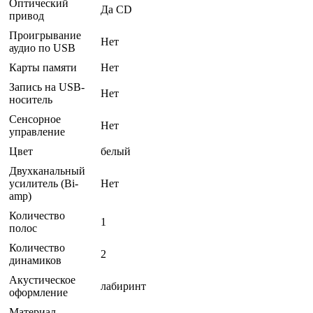
Оптический
Да CD
привод
Проигрывание
Нет
аудио по USB
Карты памяти
Нет
Запись на USB-
Нет
носитель
Сенсорное
Нет
управление
Цвет
белый
Двухканальный
усилитель (Bi-
Нет
amp)
Количество
1
полос
Количество
2
динамиков
Акустическое
лабиринт
оформление
Материал