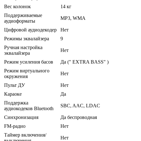
Вес колонок
14 кг
Поддерживаемые
MP3, WMA
аудиоформаты
Цифровой аудиодекодер
Нет
Режимы эквалайзера
9
Ручная настройка
Нет
эквалайзера
Режим усиления басов
Да (" EXTRA BASS" )
Режим виртуального
Нет
окружения
Пульт ДУ
Нет
Караоке
Да
Поддержка
SBC, AAC, LDAC
аудиокодеков Bluetooth
Синхронизация
Да беспроводная
FM-радио
Нет
Таймер включения/
Нет
выключения