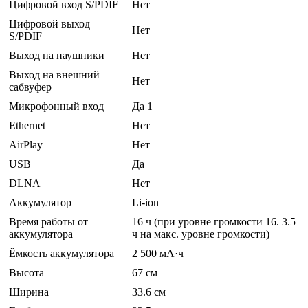
Цифровой вход S/PDIF
Нет
Цифровой выход
Нет
S/PDIF
Выход на наушники
Нет
Выход на внешний
Нет
сабвуфер
Микрофонный вход
Да 1
Ethernet
Нет
AirPlay
Нет
USB
Да
DLNA
Нет
Аккумулятор
Li-ion
Время работы от
16 ч (при уровне громкости 16. 3.5
аккумулятора
ч на макс. уровне громкости)
Ёмкость аккумулятора
2 500 мА·ч
Высота
67 см
Ширина
33.6 см