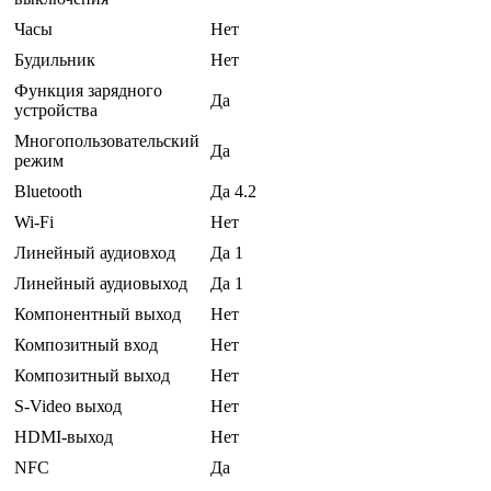
Часы
Нет
Будильник
Нет
Функция зарядного
Да
устройства
Многопользовательский
Да
режим
Bluetooth
Да 4.2
Wi-Fi
Нет
Линейный аудиовход
Да 1
Линейный аудиовыход
Да 1
Компонентный выход
Нет
Композитный вход
Нет
Композитный выход
Нет
S-Video выход
Нет
HDMI-выход
Нет
NFC
Да