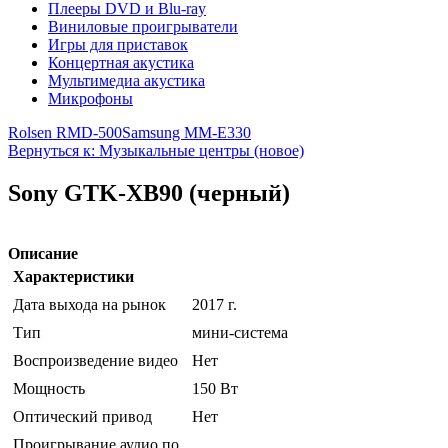
Плееры DVD и Blu-ray
Виниловые проигрыватели
Игры для приставок
Концертная акустика
Мультимедиа акустика
Микрофоны
Rolsen RMD-500
Samsung MM-E330
Вернуться к: Музыкальные центры (новое)
Sony GTK-XB90 (черный)
Описание
Характеристики
Дата выхода на рынок
2017 г.
Тип
мини-система
Воспроизведение видео
Нет
Мощность
150 Вт
Оптический привод
Нет
Проигрывание аудио по