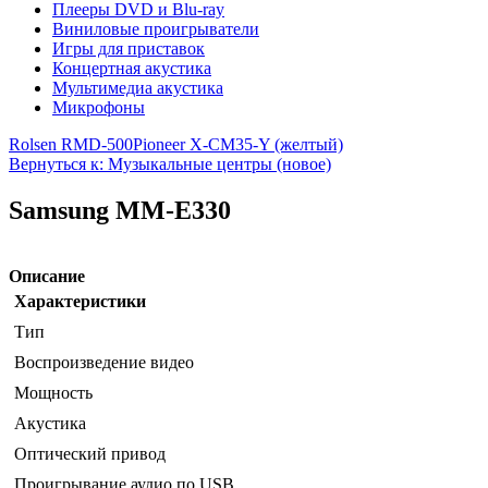
Плееры DVD и Blu-ray
Виниловые проигрыватели
Игры для приставок
Концертная акустика
Мультимедиа акустика
Микрофоны
Rolsen RMD-500
Pioneer X-CM35-Y (желтый)
Вернуться к: Музыкальные центры (новое)
Samsung MM-E330
Описание
Характеристики
Тип
Воспроизведение видео
Мощность
Акустика
Оптический привод
Проигрывание аудио по USB