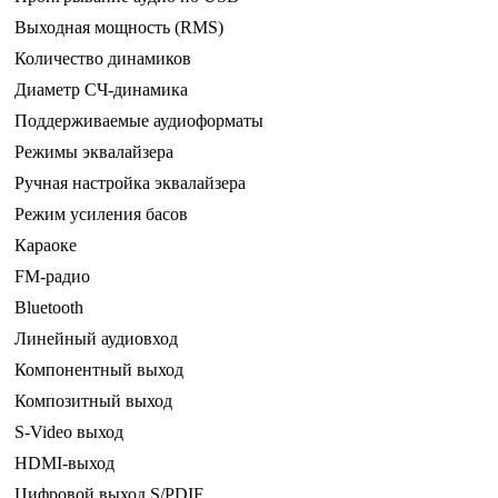
Выходная мощность (RMS)
Количество динамиков
Диаметр СЧ-динамика
Поддерживаемые аудиоформаты
Режимы эквалайзера
Ручная настройка эквалайзера
Режим усиления басов
Караоке
FM-радио
Bluetooth
Линейный аудиовход
Компонентный выход
Композитный выход
S-Video выход
HDMI-выход
Цифровой выход S/PDIF