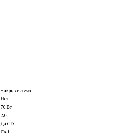
микро-система
Нет
70 Вт
2.0
Да CD
Да 1