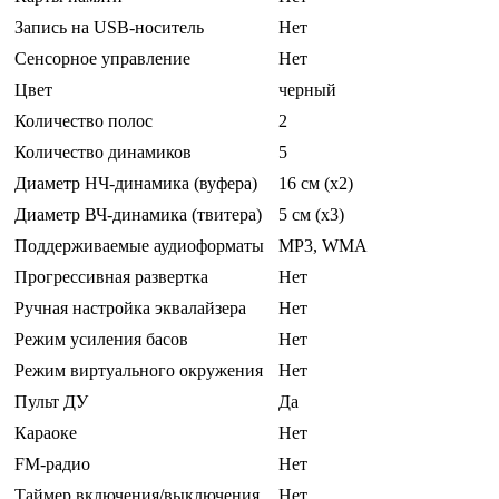
Запись на USB-носитель
Нет
Сенсорное управление
Нет
Цвет
черный
Количество полос
2
Количество динамиков
5
Диаметр НЧ-динамика (вуфера)
16 см (x2)
Диаметр ВЧ-динамика (твитера)
5 см (x3)
Поддерживаемые аудиоформаты
MP3, WMA
Прогрессивная развертка
Нет
Ручная настройка эквалайзера
Нет
Режим усиления басов
Нет
Режим виртуального окружения
Нет
Пульт ДУ
Да
Караоке
Нет
FM-радио
Нет
Таймер включения/выключения
Нет