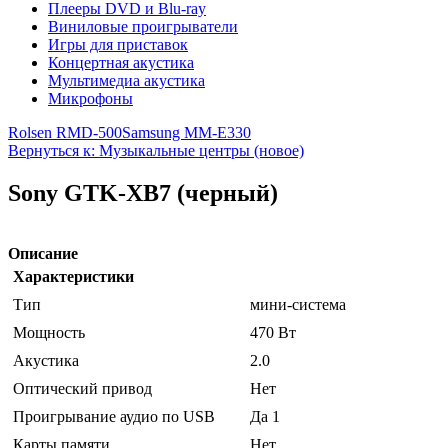
Плееры DVD и Blu-ray
Виниловые проигрыватели
Игры для приставок
Концертная акустика
Мультимедиа акустика
Микрофоны
Rolsen RMD-500
Samsung MM-E330
Вернуться к: Музыкальные центры (новое)
Sony GTK-XB7 (черный)
Описание
Характеристики
Тип
мини-система
Мощность
470 Вт
Акустика
2.0
Оптический привод
Нет
Проигрывание аудио по USB
Да 1
Карты памяти
Нет