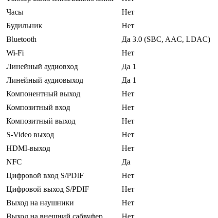
Часы
Нет
Будильник
Нет
Bluetooth
Да 3.0 (SBC, AAC, LDAC)
Wi-Fi
Нет
Линейный аудиовход
Да 1
Линейный аудиовыход
Да 1
Компонентный выход
Нет
Композитный вход
Нет
Композитный выход
Нет
S-Video выход
Нет
HDMI-выход
Нет
NFC
Да
Цифровой вход S/PDIF
Нет
Цифровой выход S/PDIF
Нет
Выход на наушники
Нет
Выход на внешний сабвуфер
Нет