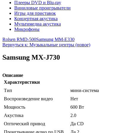
Плееры DVD и Blu-ray
Виниловые проигрыватели
Игры для приставок
Концертная акустика
Мультимедиа акустика
Микрофоны
Rolsen RMD-500
Samsung MM-E330
Вернуться к: Музыкальные центры (новое)
Samsung MX-J730
Описание
Характеристики
Тип
мини-система
Воспроизведение видео
Нет
Мощность
600 Вт
Акустика
2.0
Оптический привод
Да CD
Проигрывание аудио по USB
Да 2