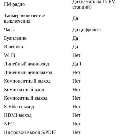
Да (память на 15 FM
FM-радио
станций)
Таймер включения/
Да
выключения
Часы
Да цифровые
Будильник
Да
Bluetooth
Да
Wi-Fi
Нет
Линейный аудиовход
Да 1
Линейный аудиовыход
Нет
Компонентный выход
Нет
Композитный вход
Нет
Композитный выход
Нет
S-Video выход
Нет
HDMI-выход
Нет
NFC
Нет
Цифровой выход S/PDIF
Нет