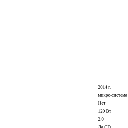
2014 г.
микро-система
Нет
120 Вт
2.0
Да CD