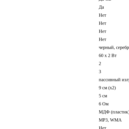
Да
Нет
Нет
Нет
Нет
черный, сереб
60 x 2 Вт
2
3
пассивный изл
9 см (x2)
5 см
6 Ом
МДФ (пластик
MP3, WMA
Нет