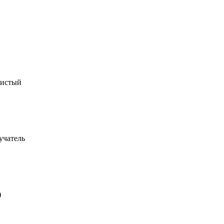
ристый
учатель
)