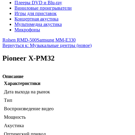
Плееры DVD и Blu-ray
Виниловые проигрыватели
Игры для приставок
Концертная акустика
Мультимедиа акустика
Микрофоны
Rolsen RMD-500
Samsung MM-E330
Вернуться к: Музыкальные центры (новое)
Pioneer X-PM32
Описание
Характеристики
Дата выхода на рынок
Тип
Воспроизведение видео
Мощность
Акустика
Оптический привод