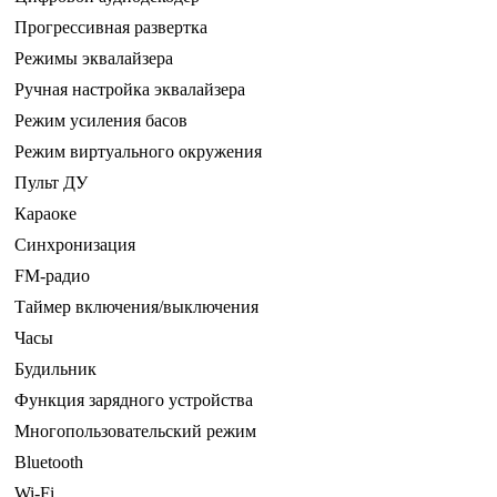
Прогрессивная развертка
Режимы эквалайзера
Ручная настройка эквалайзера
Режим усиления басов
Режим виртуального окружения
Пульт ДУ
Караоке
Синхронизация
FM-радио
Таймер включения/выключения
Часы
Будильник
Функция зарядного устройства
Многопользовательский режим
Bluetooth
Wi-Fi