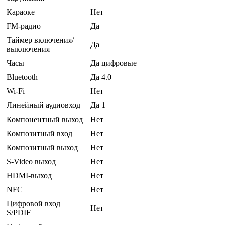
Караоке
Нет
FM-радио
Да
Таймер включения/
Да
выключения
Часы
Да цифровые
Bluetooth
Да 4.0
Wi-Fi
Нет
Линейный аудиовход
Да 1
Компонентный выход
Нет
Композитный вход
Нет
Композитный выход
Нет
S-Video выход
Нет
HDMI-выход
Нет
NFC
Нет
Цифровой вход
Нет
S/PDIF