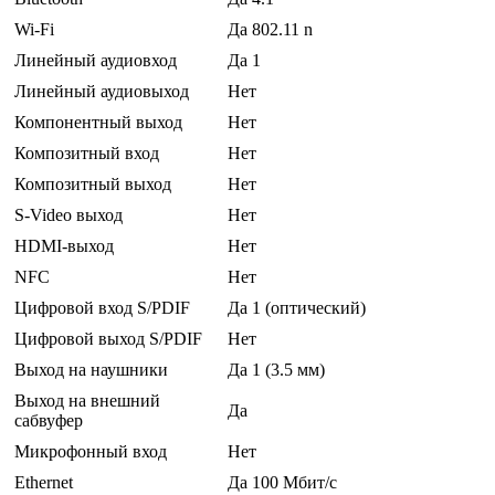
Wi-Fi
Да 802.11 n
Линейный аудиовход
Да 1
Линейный аудиовыход
Нет
Компонентный выход
Нет
Композитный вход
Нет
Композитный выход
Нет
S-Video выход
Нет
HDMI-выход
Нет
NFC
Нет
Цифровой вход S/PDIF
Да 1 (оптический)
Цифровой выход S/PDIF
Нет
Выход на наушники
Да 1 (3.5 мм)
Выход на внешний
Да
сабвуфер
Микрофонный вход
Нет
Ethernet
Да 100 Мбит/с