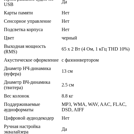
Да
USB
Карты памяти
Нет
Сенсорное управление
Нет
Подсветка корпуса
Нет
Цвет
черный
Выходная мощность
65 x 2 Вт (4 Ом, 1 кГц THD 10%)
(RMS)
Акустическое оформление
с фазоинвертором
Диаметр НЧ-динамика
13 см
(вуфера)
Диаметр ВЧ-динамика
2.5 см
(твитера)
Вес колонок
8.8 кг
Поддерживаемые
MP3, WMA, WAV, AAC, FLAC,
аудиоформаты
DSD, AIFF
Цифровой аудиодекодер
Нет
Ручная настройка
Да
эквалайзера