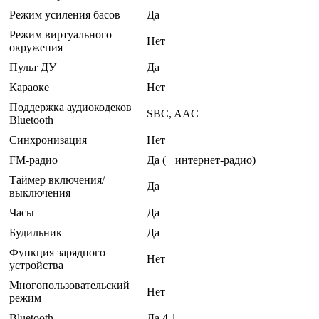
Режим усиления басов
Да
Режим виртуального
Нет
окружения
Пульт ДУ
Да
Караоке
Нет
Поддержка аудиокодеков
SBC, AAC
Bluetooth
Синхронизация
Нет
FM-радио
Да (+ интернет-радио)
Таймер включения/
Да
выключения
Часы
Да
Будильник
Да
Функция зарядного
Нет
устройства
Многопользовательский
Нет
режим
Bluetooth
Да 4.1