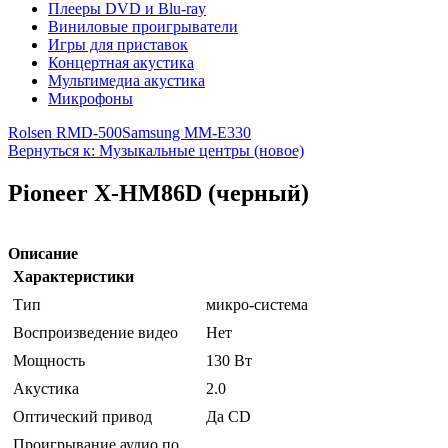
Плееры DVD и Blu-ray
Виниловые проигрыватели
Игры для приставок
Концертная акустика
Мультимедиа акустика
Микрофоны
Rolsen RMD-500
Samsung MM-E330
Вернуться к: Музыкальные центры (новое)
Pioneer X-HM86D (черный)
Описание
Характеристики
Тип
микро-система
Воспроизведение видео
Нет
Мощность
130 Вт
Акустика
2.0
Оптический привод
Да CD
Проигрывание аудио по