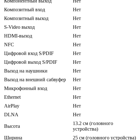
Компонентный выход
Нет
Композитный вход
Нет
Композитный выход
Нет
S-Video выход
Нет
HDMI-выход
Нет
NFC
Нет
Цифровой вход S/PDIF
Нет
Цифровой выход S/PDIF
Нет
Выход на наушники
Нет
Выход на внешний сабвуфер
Нет
Микрофонный вход
Нет
Ethernet
Нет
AirPlay
Нет
DLNA
Нет
13.2 см (головного
Высота
устройства)
Ширина
25 см (головного устройства)