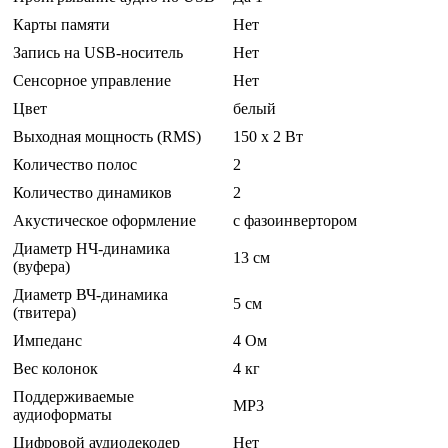
Карты памяти
Нет
Запись на USB-носитель
Нет
Сенсорное управление
Нет
Цвет
белый
Выходная мощность (RMS)
150 x 2 Вт
Количество полос
2
Количество динамиков
2
Акустическое оформление
с фазоинвертором
Диаметр НЧ-динамика
13 см
(вуфера)
Диаметр ВЧ-динамика
5 см
(твитера)
Импеданс
4 Ом
Вес колонок
4 кг
Поддерживаемые
MP3
аудиоформаты
Цифровой аудиодекодер
Нет