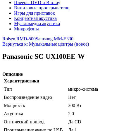
Плееры DVD и Blu-ray
Виниловые проигрыватели
Игры для приставок
Концертная акустика
Мультимедиа акустика
Микрофоны
Rolsen RMD-500
Samsung MM-E330
Вернуться к: Музыкальные центры (новое)
Panasonic SC-UX100EE-W
Описание
Характеристики
Тип
микро-система
Воспроизведение видео
Нет
Мощность
300 Вт
Акустика
2.0
Оптический привод
Да CD
Проигрывание аудио по USB
Да 1