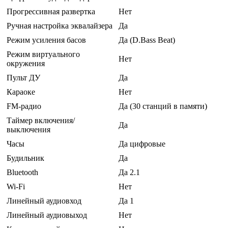
Прогрессивная развертка
Нет
Ручная настройка эквалайзера
Да
Режим усиления басов
Да (D.Bass Beat)
Режим виртуального
Нет
окружения
Пульт ДУ
Да
Караоке
Нет
FM-радио
Да (30 станций в памяти)
Таймер включения/
Да
выключения
Часы
Да цифровые
Будильник
Да
Bluetooth
Да 2.1
Wi-Fi
Нет
Линейный аудиовход
Да 1
Линейный аудиовыход
Нет