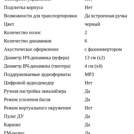
Подсветка корпуса
Нет
Возможности для транспортировки
Да встроенная ручка
Цвет
черный
Количество полос
2
Количество динамиков
6
Акустическое оформление
с фазоинвертором
Диаметр НЧ-динамика (вуфера)
13 см (x2)
Диаметр ВЧ-динамика (твитера)
4 см (x4)
Поддерживаемые аудиоформаты
MP3
Цифровой аудиодекодер
Нет
Ручная настройка эквалайзера
Да
Режим усиления басов
Да
Режим виртуального окружения
Нет
Пульт ДУ
Да
Караоке
Да
FM-радио
Да