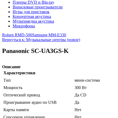
Плееры DVD и Blu-ray
Виниловые проигрыватели
Игры для приставок
Концертная акустика
Мультимедиа акустика
Микрофоны
Rolsen RMD-500
Samsung MM-E330
Вернуться к: Музыкальные центры (новое)
Panasonic SC-UA3GS-K
Описание
Характеристики
Тип
мини-система
Мощность
300 Вт
Оптический привод
Да CD
Проигрывание аудио по USB
Да
Карты памяти
Нет
Сенсорное управление
Нет