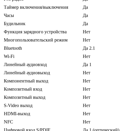
Таймер включения/выключения
Да
Часы
Да
Будильник
Да
Функция зарядного устройства
Нет
Многопользовательский режим
Нет
Bluetooth
Да 2.1
Wi-Fi
Нет
Линейный аудиовход
Да 1
Линейный аудиовыход
Нет
Компонентный выход
Нет
Композитный вход
Нет
Композитный выход
Нет
S-Video выход
Нет
HDMI-выход
Нет
NFC
Нет
Цифровой вход S/PDIF
Да 1 (оптический)