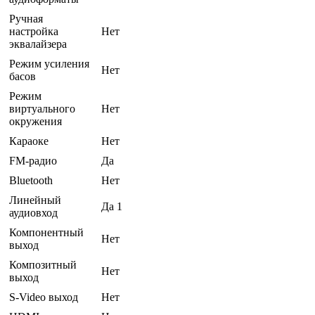
Ручная
настройка
Нет
эквалайзера
Режим усиления
Нет
басов
Режим
виртуального
Нет
окружения
Караоке
Нет
FM-радио
Да
Bluetooth
Нет
Линейный
Да 1
аудиовход
Компонентный
Нет
выход
Композитный
Нет
выход
S-Video выход
Нет