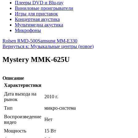
Плееры DVD и Blu-ray
Виниловые проигрыватели
Игры для приставок
Концертная акустика
Мультимедиа акустика
Микрофоны
Rolsen RMD-500
Samsung MM-E330
Вернуться к: Музыкальные центры (новое)
Mystery MMK-625U
Описание
Характеристики
Дата выхода на
2010 г.
рынок
Тип
микро-система
Воспроизведение
Нет
видео
Мощность
15 Вт