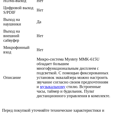
HDMI-выход
Нет
Цифровой выход
Нет
S/PDIF
Выход на
Да
наушники
Выход на
внешний
Нет
сабвуфер
Микрофонный
Нет
вход
Микро-система Mystery MMK-615U
обладает большим
многофункциональным дисплеем с
подсветкой. С помощью фиксированных
Описание
установок эквалайзера можно настроить
звучание согласно своим предпочтениям
и
музыкальному
стилю. Встроенные
часы, таймер и будильник. Пульт
дистанционного управления в комплекте.
Перед покупкой уточняйте технические характеристики и