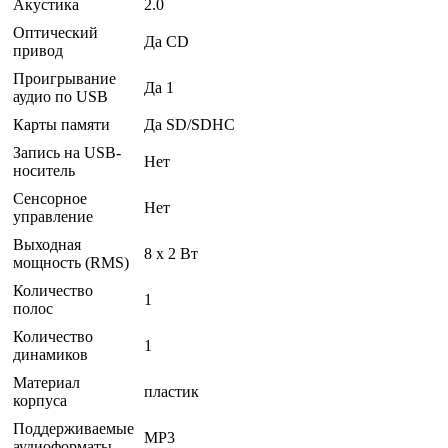
Акустика
2.0
Оптический
Да CD
привод
Проигрывание
Да 1
аудио по USB
Карты памяти
Да SD/SDHC
Запись на USB-
Нет
носитель
Сенсорное
Нет
управление
Выходная
8 x 2 Вт
мощность (RMS)
Количество
1
полос
Количество
1
динамиков
Материал
пластик
корпуса
Поддерживаемые
MP3
аудиоформаты