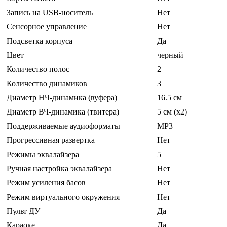
Запись на USB-носитель
Нет
Сенсорное управление
Нет
Подсветка корпуса
Да
Цвет
черный
Количество полос
2
Количество динамиков
3
Диаметр НЧ-динамика (вуфера)
16.5 см
Диаметр ВЧ-динамика (твитера)
5 см (x2)
Поддерживаемые аудиоформаты
MP3
Прогрессивная развертка
Нет
Режимы эквалайзера
5
Ручная настройка эквалайзера
Нет
Режим усиления басов
Нет
Режим виртуального окружения
Нет
Пульт ДУ
Да
Караоке
Да