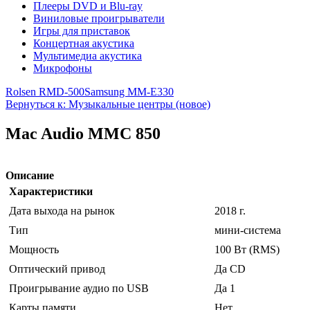
Плееры DVD и Blu-ray
Виниловые проигрыватели
Игры для приставок
Концертная акустика
Мультимедиа акустика
Микрофоны
Rolsen RMD-500
Samsung MM-E330
Вернуться к: Музыкальные центры (новое)
Mac Audio MMC 850
Описание
Характеристики
Дата выхода на рынок
2018 г.
Тип
мини-система
Мощность
100 Вт (RMS)
Оптический привод
Да CD
Проигрывание аудио по USB
Да 1
Карты памяти
Нет