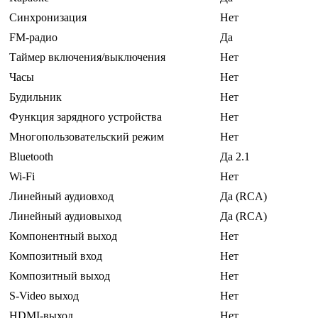
Синхронизация
Нет
FM-радио
Да
Таймер включения/выключения
Нет
Часы
Нет
Будильник
Нет
Функция зарядного устройства
Нет
Многопользовательский режим
Нет
Bluetooth
Да 2.1
Wi-Fi
Нет
Линейный аудиовход
Да (RCA)
Линейный аудиовыход
Да (RCA)
Компонентный выход
Нет
Композитный вход
Нет
Композитный выход
Нет
S-Video выход
Нет
HDMI-выход
Нет