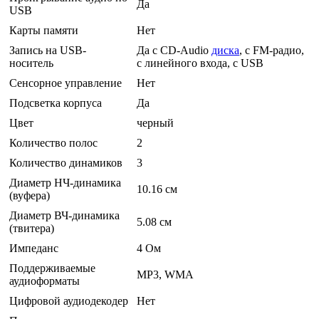
Да
USB
Карты памяти
Нет
Запись на USB-
Да с CD-Audio
диска
, с FM-радио,
носитель
с линейного входа, с USB
Сенсорное управление
Нет
Подсветка корпуса
Да
Цвет
черный
Количество полос
2
Количество динамиков
3
Диаметр НЧ-динамика
10.16 см
(вуфера)
Диаметр ВЧ-динамика
5.08 см
(твитера)
Импеданс
4 Ом
Поддерживаемые
MP3, WMA
аудиоформаты
Цифровой аудиодекодер
Нет