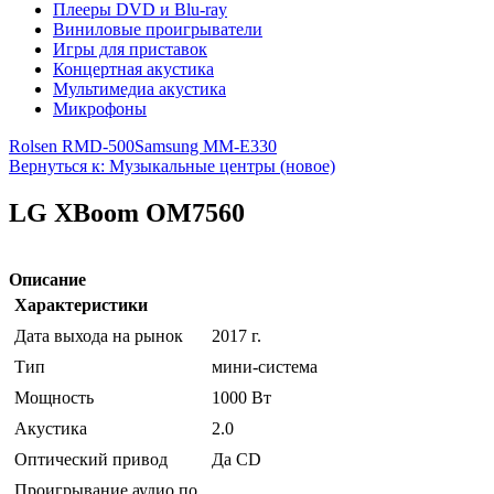
Плееры DVD и Blu-ray
Виниловые проигрыватели
Игры для приставок
Концертная акустика
Мультимедиа акустика
Микрофоны
Rolsen RMD-500
Samsung MM-E330
Вернуться к: Музыкальные центры (новое)
LG XBoom OM7560
Описание
Характеристики
Дата выхода на рынок
2017 г.
Тип
мини-система
Мощность
1000 Вт
Акустика
2.0
Оптический привод
Да CD
Проигрывание аудио по