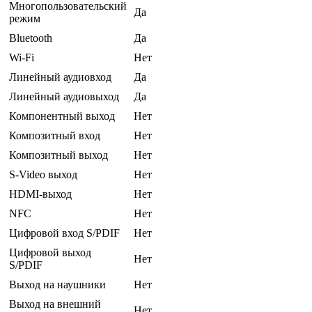
Многопользовательский
Да
режим
Bluetooth
Да
Wi-Fi
Нет
Линейный аудиовход
Да
Линейный аудиовыход
Да
Компонентный выход
Нет
Композитный вход
Нет
Композитный выход
Нет
S-Video выход
Нет
HDMI-выход
Нет
NFC
Нет
Цифровой вход S/PDIF
Нет
Цифровой выход
Нет
S/PDIF
Выход на наушники
Нет
Выход на внешний
Нет