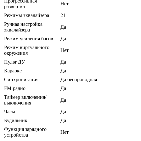
Прогрессивная
Нет
развертка
Режимы эквалайзера
21
Ручная настройка
Да
эквалайзера
Режим усиления басов
Да
Режим виртуального
Нет
окружения
Пульт ДУ
Да
Караоке
Да
Синхронизация
Да беспроводная
FM-радио
Да
Таймер включения/
Да
выключения
Часы
Да
Будильник
Да
Функция зарядного
Нет
устройства