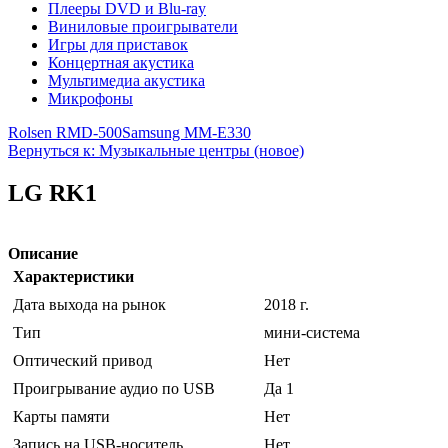
Плееры DVD и Blu-ray
Виниловые проигрыватели
Игры для приставок
Концертная акустика
Мультимедиа акустика
Микрофоны
Rolsen RMD-500
Samsung MM-E330
Вернуться к: Музыкальные центры (новое)
LG RK1
Описание
Характеристики
Дата выхода на рынок
2018 г.
Тип
мини-система
Оптический привод
Нет
Проигрывание аудио по USB
Да 1
Карты памяти
Нет
Запись на USB-носитель
Нет