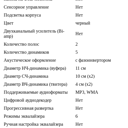
Сенсорное управление
Нет
Подсветка корпуса
Нет
Цвет
черный
Двухканальный усилитель (Bi-
Нет
amp)
Количество полос
2
Количество динамиков
5
Акустическое оформление
с фазоинвертором
Диаметр НЧ-динамика (вуфера)
11 см
Диаметр СЧ-динамика
10 см (x2)
Диаметр ВЧ-динамика (твитера)
4 см (x2)
Поддерживаемые аудиоформаты
MP3, WMA
Цифровой аудиодекодер
Нет
Прогрессивная развертка
Нет
Режимы эквалайзера
6
Ручная настройка эквалайзера
Нет