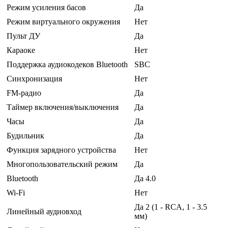
Режим усиления басов
Да
Режим виртуального окружения
Нет
Пульт ДУ
Да
Караоке
Нет
Поддержка аудиокодеков Bluetooth
SBC
Синхронизация
Нет
FM-радио
Да
Таймер включения/выключения
Да
Часы
Да
Будильник
Да
Функция зарядного устройства
Нет
Многопользовательский режим
Да
Bluetooth
Да 4.0
Wi-Fi
Нет
Да 2 (1 - RCA, 1 - 3.5
Линейный аудиовход
мм)