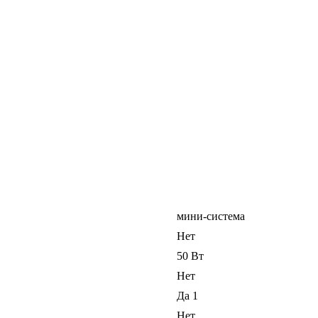
мини-система
Нет
50 Вт
Нет
Да 1
Нет