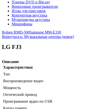
Плееры DVD и Blu-ray
Виниловые проигрыватели
Игры для приставок
Концертная акустика
Мультимедиа акустика
Микрофоны
Rolsen RMD-500
Samsung MM-E330
Вернуться к: Музыкальные центры (новое)
LG FJ3
Описание
Характеристики
Тип
Воспроизведение видео
Мощность
Оптический привод
Проигрывание аудио по USB
Карты памяти