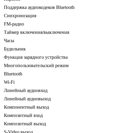
Поддержка аудиокодеков Bluetooth
Синхронизация
FM-радио
Таймер включения/выключения
Часы
Будильник
Функция зарядного устройства
Многопользовательский режим
Bluetooth
Wi-Fi
Линейный аудиовход
Линейный аудиовыход
Компонентный выход
Композитный вход
Композитный выход
S-Video выход