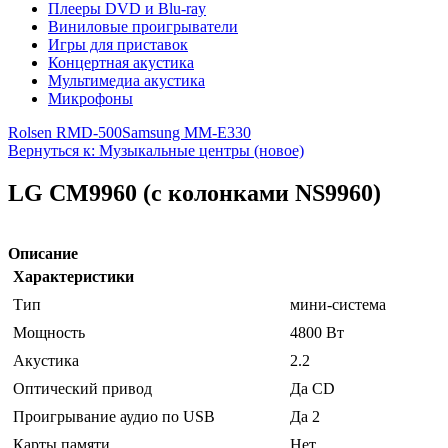
Плееры DVD и Blu-ray
Виниловые проигрыватели
Игры для приставок
Концертная акустика
Мультимедиа акустика
Микрофоны
Rolsen RMD-500
Samsung MM-E330
Вернуться к: Музыкальные центры (новое)
LG CM9960 (с колонками NS9960)
Описание
Характеристики
Тип
мини-система
Мощность
4800 Вт
Акустика
2.2
Оптический привод
Да CD
Проигрывание аудио по USB
Да 2
Карты памяти
Нет