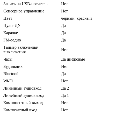
Запись на USB-носитель
Нет
Сенсорное управление
Нет
Цвет
черный, красный
Пульт ДУ
Да
Караоке
Да
FM-радио
Да
Таймер включения/
Нет
выключения
Часы
Да цифровые
Будильник
Нет
Bluetooth
Да
Wi-Fi
Нет
Линейный аудиовход
Да 2
Линейный аудиовыход
Да 1
Компонентный выход
Нет
Композитный вход
Нет