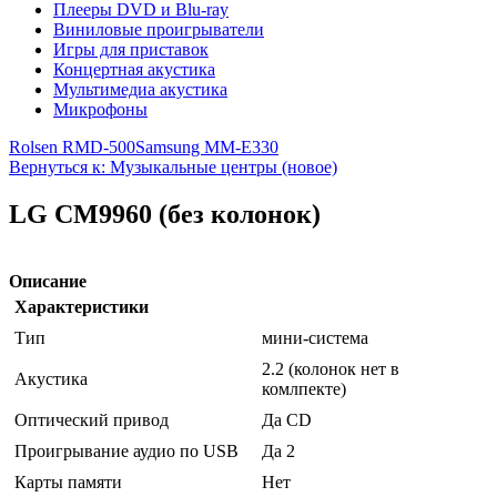
Плееры DVD и Blu-ray
Виниловые проигрыватели
Игры для приставок
Концертная акустика
Мультимедиа акустика
Микрофоны
Rolsen RMD-500
Samsung MM-E330
Вернуться к: Музыкальные центры (новое)
LG CM9960 (без колонок)
Описание
Характеристики
Тип
мини-система
2.2 (колонок нет в
Акустика
комлпекте)
Оптический привод
Да CD
Проигрывание аудио по USB
Да 2
Карты памяти
Нет