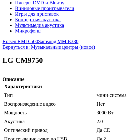
Плееры DVD и Blu-ray
Виниловые проигрыватели
Игры для приставок
Концертная акустика
Мультимедиа акустика
Микрофоны
Rolsen RMD-500
Samsung MM-E330
Вернуться к: Музыкальные центры (новое)
LG CM9750
Описание
Характеристики
Тип
мини-система
Воспроизведение видео
Нет
Мощность
3000 Вт
Акустика
2.0
Оптический привод
Да CD
Проигрывание аудио по USB
Да 2