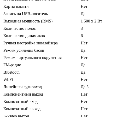
Карты памяти
Нет
Запись на USB-носитель
Да
Выходная мощность (RMS)
1 500 x 2 Вт
Количество полос
3
Количество динамиков
6
Ручная настройка эквалайзера
Нет
Режим усиления басов
Да
Режим виртуального окружения
Нет
FM-радио
Да
Bluetooth
Да
Wi-Fi
Нет
Линейный аудиовход
Да 3
Компонентный выход
Нет
Композитный вход
Нет
Композитный выход
Нет
S-Video выход
Нет