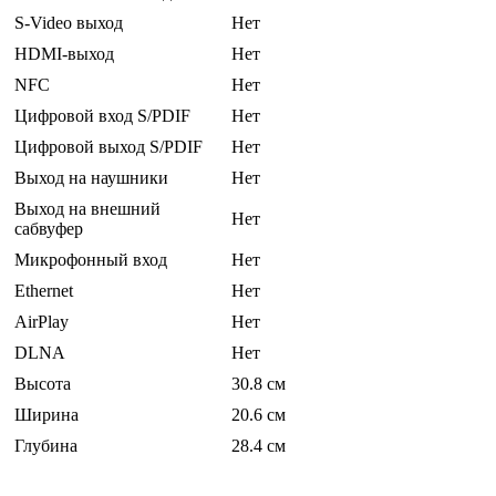
S-Video выход
Нет
HDMI-выход
Нет
NFC
Нет
Цифровой вход S/PDIF
Нет
Цифровой выход S/PDIF
Нет
Выход на наушники
Нет
Выход на внешний
Нет
сабвуфер
Микрофонный вход
Нет
Ethernet
Нет
AirPlay
Нет
DLNA
Нет
Высота
30.8 см
Ширина
20.6 см
Глубина
28.4 см