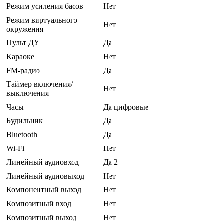
Режим усиления басов
Нет
Режим виртуального
Нет
окружения
Пульт ДУ
Да
Караоке
Нет
FM-радио
Да
Таймер включения/
Нет
выключения
Часы
Да цифровые
Будильник
Да
Bluetooth
Да
Wi-Fi
Нет
Линейный аудиовход
Да 2
Линейный аудиовыход
Нет
Компонентный выход
Нет
Композитный вход
Нет
Композитный выход
Нет