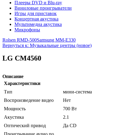
Плееры DVD и Blu-ray
Виниловые проигрыватели
Игры для приставок
Концертная акустика
Мультимедиа акустика
Микрофоны
Rolsen RMD-500
Samsung MM-E330
Вернуться к: Музыкальные центры (новое)
LG CM4560
Описание
Характеристики
Тип
мини-система
Воспроизведение видео
Нет
Мощность
700 Вт
Акустика
2.1
Оптический привод
Да CD
Проигрывание аудио по