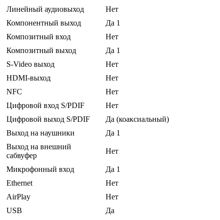
Линейный аудиовыход
Нет
Компонентный выход
Да 1
Композитный вход
Нет
Композитный выход
Да 1
S-Video выход
Нет
HDMI-выход
Нет
NFC
Нет
Цифровой вход S/PDIF
Нет
Цифровой выход S/PDIF
Да (коаксиальный)
Выход на наушники
Да 1
Выход на внешний
Нет
сабвуфер
Микрофонный вход
Да 1
Ethernet
Нет
AirPlay
Нет
USB
Да