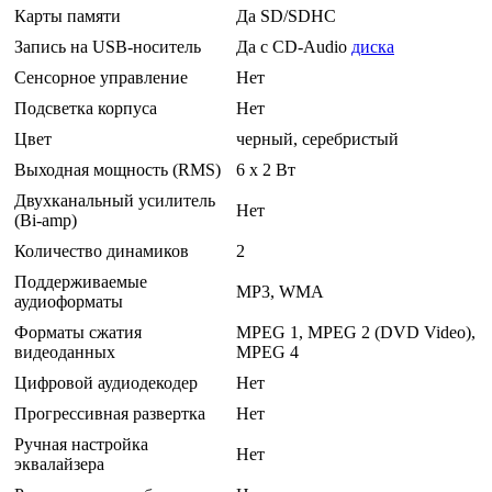
Карты памяти
Да SD/SDHC
Запись на USB-носитель
Да с CD-Audio
диска
Сенсорное управление
Нет
Подсветка корпуса
Нет
Цвет
черный, серебристый
Выходная мощность (RMS)
6 x 2 Вт
Двухканальный усилитель
Нет
(Bi-amp)
Количество динамиков
2
Поддерживаемые
MP3, WMA
аудиоформаты
Форматы сжатия
MPEG 1, MPEG 2 (DVD Video),
видеоданных
MPEG 4
Цифровой аудиодекодер
Нет
Прогрессивная развертка
Нет
Ручная настройка
Нет
эквалайзера