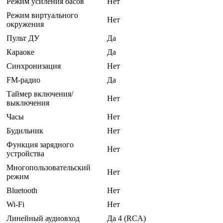
Режим усиления басов
Нет
Режим виртуального
Нет
окружения
Пульт ДУ
Да
Караоке
Да
Синхронизация
Нет
FM-радио
Да
Таймер включения/
Нет
выключения
Часы
Нет
Будильник
Нет
Функция зарядного
Нет
устройства
Многопользовательский
Нет
режим
Bluetooth
Нет
Wi-Fi
Нет
Линейный аудиовход
Да 4 (RCA)