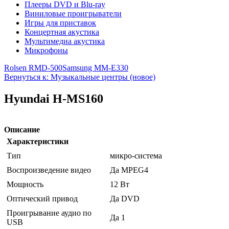
Плееры DVD и Blu-ray
Виниловые проигрыватели
Игры для приставок
Концертная акустика
Мультимедиа акустика
Микрофоны
Rolsen RMD-500
Samsung MM-E330
Вернуться к: Музыкальные центры (новое)
Hyundai H-MS160
Описание
Характеристики
Тип
микро-система
Воспроизведение видео
Да MPEG4
Мощность
12 Вт
Оптический привод
Да DVD
Проигрывание аудио по
Да 1
USB