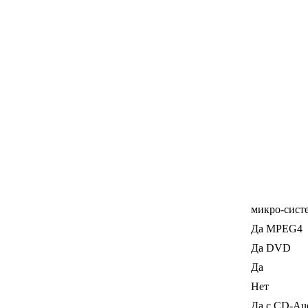
микро-сист
Да MPEG4
Да DVD
Да
Нет
Да с CD-Au