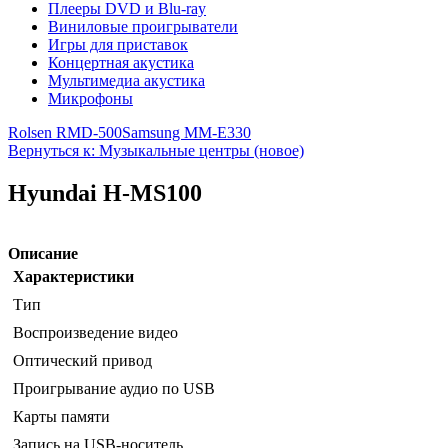
Плееры DVD и Blu-ray
Виниловые проигрыватели
Игры для приставок
Концертная акустика
Мультимедиа акустика
Микрофоны
Rolsen RMD-500
Samsung MM-E330
Вернуться к: Музыкальные центры (новое)
Hyundai H-MS100
Описание
Характеристики
Тип
Воспроизведение видео
Оптический привод
Проигрывание аудио по USB
Карты памяти
Запись на USB-носитель