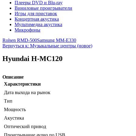
Плееры DVD и Blu-ray
Виниловые проигрыватели
Игры для приставок
Концертная акустика
Мультимедиа акустика
Микрофоны
Rolsen RMD-500
Samsung MM-E330
Вернуться к: Музыкальные центры (новое)
Hyundai H-MC120
Описание
Характеристики
Дата выхода на рынок
Тип
Мощность
Акустика
Оптический привод
Проигрывание аудио по USB