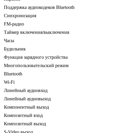
Поддержка аудиокодеков Bluetooth
Синхронизация
FM-радио
Таймер включения/выключения
Часы
Будильник
Функция зарядного устройства
Многопользовательский режим
Bluetooth
Wi-Fi
Линейный аудиовход
Линейный аудиовыход
Компонентный выход
Композитный вход
Композитный выход
S-Video выход