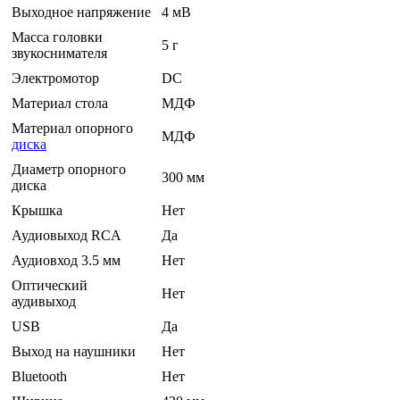
Выходное напряжение
4 мВ
Масса головки
5 г
звукоснимателя
Электромотор
DC
Материал стола
МДФ
Материал опорного
МДФ
диска
Диаметр опорного
300 мм
диска
Крышка
Нет
Аудиовыход RCA
Да
Аудиовход 3.5 мм
Нет
Оптический
Нет
аудивыход
USB
Да
Выход на наушники
Нет
Bluetooth
Нет