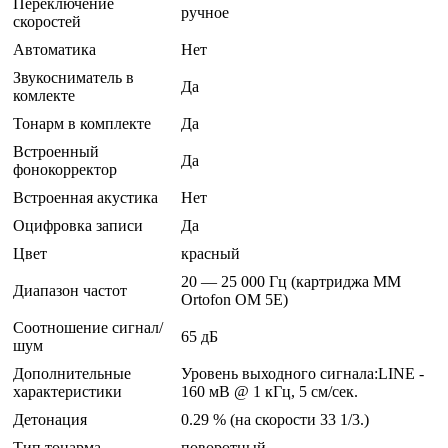
Переключение
ручное
скоростей
Автоматика
Нет
Звукосниматель в
Да
комлекте
Тонарм в комплекте
Да
Встроенный
Да
фонокорректор
Встроенная акустика
Нет
Оцифровка записи
Да
Цвет
красный
20 — 25 000 Гц (картриджа MM
Диапазон частот
Ortofon OM 5E)
Соотношение сигнал/
65 дБ
шум
Дополнительные
Уровень выходного сигнала:LINE -
характеристики
160 мВ @ 1 кГц, 5 см/сек.
Детонация
0.29 % (на скорости 33 1/3.)
Тип тонарма
поворотный