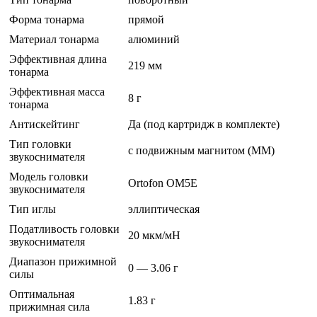
Форма тонарма
прямой
Материал тонарма
алюминий
Эффективная длина
219 мм
тонарма
Эффективная масса
8 г
тонарма
Антискейтинг
Да (под картридж в комплекте)
Тип головки
с подвижным магнитом (MM)
звукоснимателя
Модель головки
Ortofon OM5E
звукоснимателя
Тип иглы
эллиптическая
Податливость головки
20 мкм/мН
звукоснимателя
Диапазон прижимной
0 — 3.06 г
силы
Оптимальная
1.83 г
прижимная сила