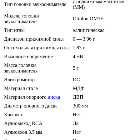
с подвижным магнитом
Тип головки звукоснимателя
(MM)
Модель головки
Ortofon OM5E
звукоснимателя
Тип иглы
эллиптическая
Диапазон прижимной силы
0 — 3.06 г
Оптимальная прижимная сила
1.83 г
Выходное напряжение
4 мВ
Масса головки
5 г
звукоснимателя
Электромотор
DC
Материал стола
МДФ
Материал опорного
диска
ДВП
Диаметр опорного диска
300 мм
Крышка
Нет
Аудиовыход RCA
Да
Аудиовход 3.5 мм
Нет