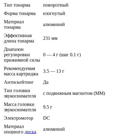
Тип тонарма
поворотный
Форма тонарма
изогнутый
Материал
алюминий
тонарма
Эффективная
231 мм
длина тонарма
Диапазон
регулировки
0 — 4 г (шаг 0.1 г)
прижимной силы
Рекомендуемая
3.5 — 13 г
масса картриджа
Антискейтинг
Да
Тип головки
с подвижным магнитом (MM)
звукоснимателя
Масса головки
9.5 г
звукоснимателя
Электромотор
DC
Материал
алюминий
опорного
диска