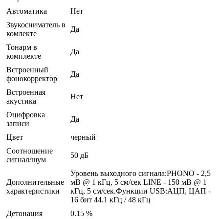
Автоматика
Нет
Звукосниматель в
Да
комлекте
Тонарм в
Да
комплекте
Встроенный
Да
фонокорректор
Встроенная
Нет
акустика
Оцифровка
Да
записи
Цвет
черный
Соотношение
50 дБ
сигнал/шум
Уровень выходного сигнала:PHONO - 2,5
Дополнительные
мВ @ 1 кГц, 5 см/сек LINE - 150 мВ @ 1
характеристики
кГц, 5 см/сек.Функции USB:АЦП, ЦАП -
16 бит 44.1 кГц / 48 кГц
Детонация
0.15 %