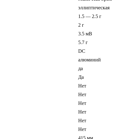
эллиптическая
1.5 — 2.5 г
2 г
3.5 мВ
5.7 г
DC
алюминий
да
Да
Нет
Нет
Нет
Нет
Нет
Нет
415 мм