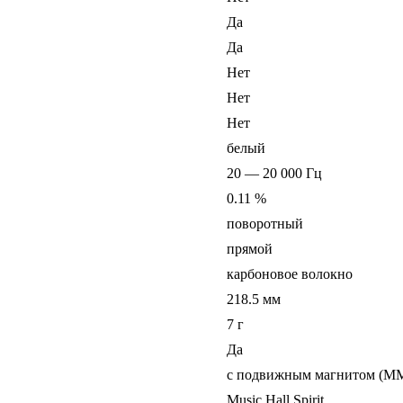
Да
Да
Нет
Нет
Нет
белый
20 — 20 000 Гц
0.11 %
поворотный
прямой
карбоновое волокно
218.5 мм
7 г
Да
с подвижным магнитом (M
Music Hall Spirit