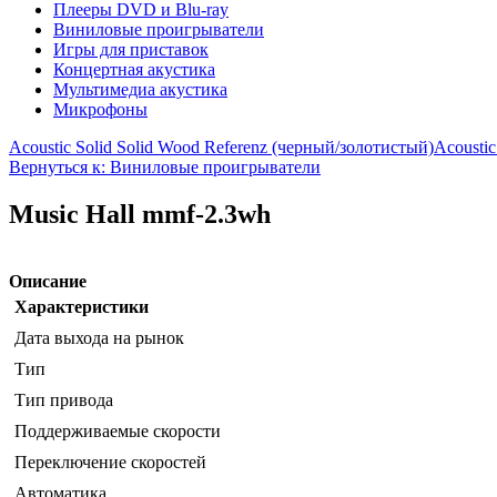
Плееры DVD и Blu-ray
Виниловые проигрыватели
Игры для приставок
Концертная акустика
Мультимедиа акустика
Микрофоны
Acoustic Solid Solid Wood Referenz (черный/золотистый)
Acoustic
Вернуться к: Виниловые проигрыватели
Music Hall mmf-2.3wh
Описание
Характеристики
Дата выхода на рынок
Тип
Тип привода
Поддерживаемые скорости
Переключение скоростей
Автоматика