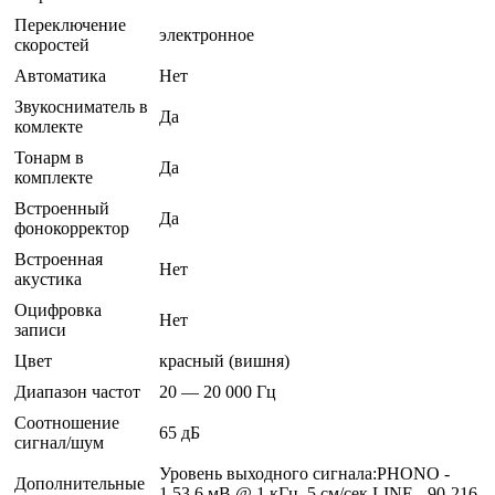
Переключение
электронное
скоростей
Автоматика
Нет
Звукосниматель в
Да
комлекте
Тонарм в
Да
комплекте
Встроенный
Да
фонокорректор
Встроенная
Нет
акустика
Оцифровка
Нет
записи
Цвет
красный (вишня)
Диапазон частот
20 — 20 000 Гц
Соотношение
65 дБ
сигнал/шум
Уровень выходного сигнала:PHONO -
Дополнительные
1.53.6 мВ @ 1 кГц, 5 см/сек LINE - 90-216