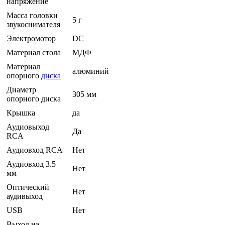
напряжение
Масса головки
5 г
звукоснимателя
Электромотор
DC
Материал стола
МДФ
Материал
алюминий
опорного
диска
Диаметр
305 мм
опорного диска
Крышка
да
Аудиовыход
Да
RCA
Аудиовход RCA
Нет
Аудиовход 3.5
Нет
мм
Оптический
Нет
аудивыход
USB
Нет
Выход на