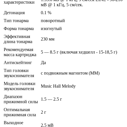
характеристики
мВ @ 1 кГц, 5 см/сек.
Детонация
0.1 %
Тип тонарма
поворотный
Форма тонарма
изогнутый
Эффективная
230 мм
длина тонарма
Рекомендуемая
5 — 8.5 г (включая хедшелл - 15-18,5 г)
масса картриджа
Антискейтинг
Да
Тип головки
с подвижным магнитом (MM)
звукоснимателя
Модель головки
Music Hall Melody
звукоснимателя
Диапазон
1.5 — 2.5 г
прижимной силы
Оптимальная
2 г
прижимная сила
Выходное
2.5 мВ