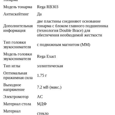
Модель тонарма
Rega RB303
Антискейтинг
Да
две пластины соединяют основание
Дополнительная
тонарма с блоком главного подшипника
информация
(технология Double Brace) для
обеспечения необходимой жесткости
Тип головки
с подвижным магнитом (MM)
звукоснимателя
Модель головки
Rega Exact
звукоснимателя
Тип иглы
эллиптическая
Оптимальная
1.75 г
прижимная сила
Выходное
7.2 мВ (макс.)
напряжение
Электромотор
AC
Материал стола
МДФ
Материал
стекло