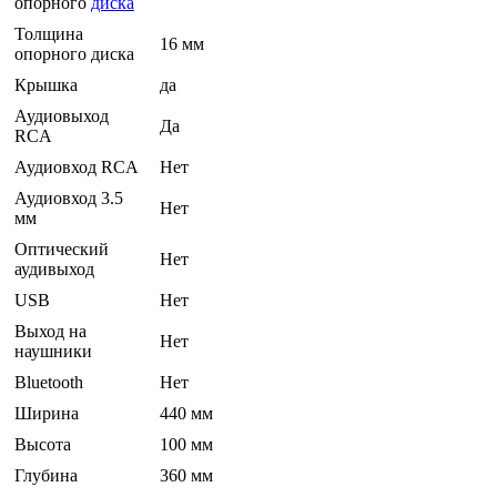
опорного
диска
Толщина
16 мм
опорного диска
Крышка
да
Аудиовыход
Да
RCA
Аудиовход RCA
Нет
Аудиовход 3.5
Нет
мм
Оптический
Нет
аудивыход
USB
Нет
Выход на
Нет
наушники
Bluetooth
Нет
Ширина
440 мм
Высота
100 мм
Глубина
360 мм