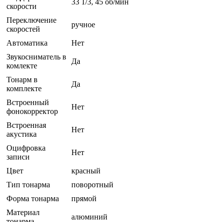
33 1/3, 45 об/мин
скорости
Переключение
ручное
скоростей
Автоматика
Нет
Звукосниматель в
Да
комлекте
Тонарм в
Да
комплекте
Встроенный
Нет
фонокорректор
Встроенная
Нет
акустика
Оцифровка
Нет
записи
Цвет
красный
Тип тонарма
поворотный
Форма тонарма
прямой
Материал
алюминий
тонарма