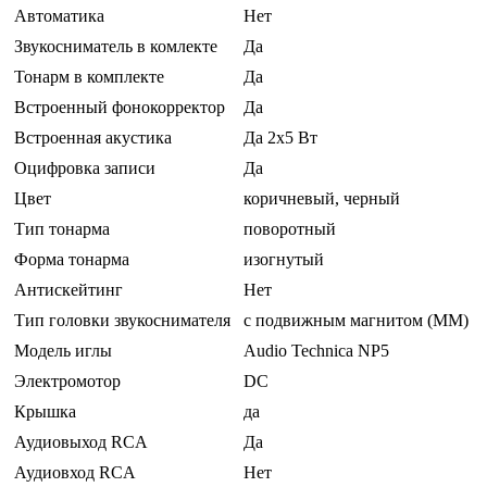
Автоматика
Нет
Звукосниматель в комлекте
Да
Тонарм в комплекте
Да
Встроенный фонокорректор
Да
Встроенная акустика
Да 2x5 Вт
Оцифровка записи
Да
Цвет
коричневый, черный
Тип тонарма
поворотный
Форма тонарма
изогнутый
Антискейтинг
Нет
Тип головки звукоснимателя
с подвижным магнитом (MM)
Модель иглы
Audio Technica NP5
Электромотор
DC
Крышка
да
Аудиовыход RCA
Да
Аудиовход RCA
Нет