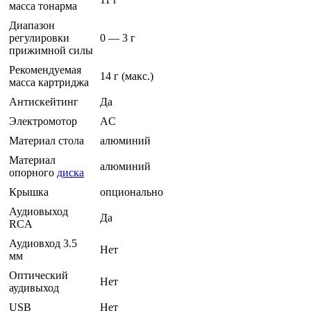
масса тонарма
Диапазон
регулировки
0 — 3 г
прижимной силы
Рекомендуемая
14 г (макс.)
масса картриджа
Антискейтинг
Да
Электромотор
AC
Материал стола
алюминий
Материал
алюминий
опорного
диска
Крышка
опционально
Аудиовыход
Да
RCA
Аудиовход 3.5
Нет
мм
Оптический
Нет
аудивыход
USB
Нет