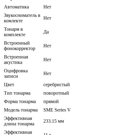
Автоматика
Нет
Звукосниматель в
Нет
комлекте
Тонарм в
Да
комплекте
Встроенный
Нет
фонокорректор
Встроенная
Нет
акустика
Оцифровка
Нет
записи
Цвет
серебристый
Тип тонарма
поворотный
Форма тонарма
прямой
Модель тонарма
SME Series V
Эффективная
233.15 мм
длина тонарма
Эффективная
11 г