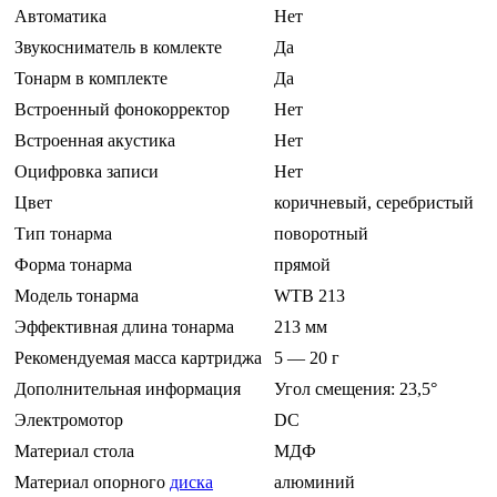
Автоматика
Нет
Звукосниматель в комлекте
Да
Тонарм в комплекте
Да
Встроенный фонокорректор
Нет
Встроенная акустика
Нет
Оцифровка записи
Нет
Цвет
коричневый, серебристый
Тип тонарма
поворотный
Форма тонарма
прямой
Модель тонарма
WTB 213
Эффективная длина тонарма
213 мм
Рекомендуемая масса картриджа
5 — 20 г
Дополнительная информация
Угол смещения: 23,5°
Электромотор
DC
Материал стола
МДФ
Материал опорного
диска
алюминий