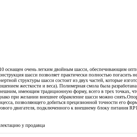
10 оснащен очень легким двойным шасси, обеспечивающим опт
онструкция шасси позволяет практически полностью погасить н
нертной структуры шасси состоит из двух частей, которые изгот
ением жесткости и веса). Полимерная смола была разработана с
 внешним, имеющим традиционную форму, всего в трех точках, чт
ако при желании внешнее обрамление шасси можно снять.Опор
роцесса, позволяющего добиться прецизионной точности его фор
ового двигателя, подключенного к внешнему блоку питания RP
плектацию у продавца