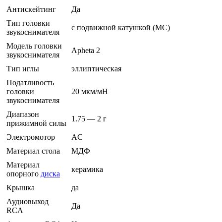
Антискейтинг
Да
Тип головки
c подвижной катушкой (MC)
звукоснимателя
Модель головки
Apheta 2
звукоснимателя
Тип иглы
эллиптическая
Податливость
головки
20 мкм/мН
звукоснимателя
Диапазон
1.75 — 2 г
прижимной силы
Электромотор
AC
Материал стола
МДФ
Материал
керамика
опорного
диска
Крышка
да
Аудиовыход
Да
RCA