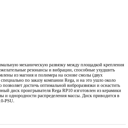
имальную механическую развязку между площадкой крепления
ежелательные резонансы и вибрации, способные ухудшить
овлены из магния и полимера на основе смолы (двух
пециально по заказу компании Rega, и на это ушло около
о позволяет достичь оптимальной виброразвязки и оснастить
ный диск проигрывателя Rega RP10 изготовлен из керамики
мы и однородности распределения массы. Диск приводится в
10-PSU.