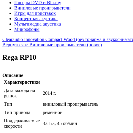
Плееры DVD и Blu-ray
Виниловые проигрыватели
Игры для приставок
Концертная акустика
Мультимедиа акустика
Микрофоны
Clearaudio Innovation Compact Wood (без тонарма и звукоснимат
Вернуться к: Виниловые проигрыватели (новое)
Rega RP10
Описание
Характеристики
Дата выхода на
2014 г.
рынок
Тип
виниловый проигрыватель
Тип привода
ременной
Поддерживаемые
33 1/3, 45 об/мин
скорости