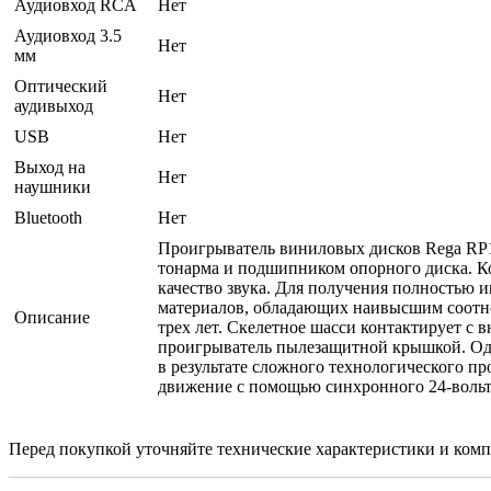
Аудиовход RCA
Нет
Аудиовход 3.5
Нет
мм
Оптический
Нет
аудивыход
USB
Нет
Выход на
Нет
наушники
Bluetooth
Нет
Проигрыватель виниловых дисков Rega RP
тонарма и подшипником опорного диска. К
качество звука. Для получения полностью и
материалов, обладающих наивысшим соотнош
Описание
трех лет. Скелетное шасси контактирует с
проигрыватель пылезащитной крышкой. Одн
в результате сложного технологического п
движение с помощью синхронного 24-вольт
Перед покупкой уточняйте технические характеристики и ком