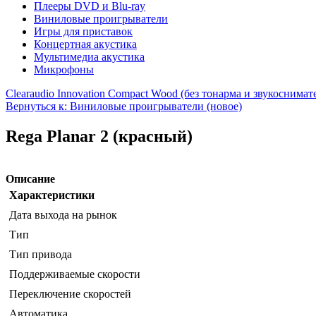
Плееры DVD и Blu-ray
Виниловые проигрыватели
Игры для приставок
Концертная акустика
Мультимедиа акустика
Микрофоны
Clearaudio Innovation Compact Wood (без тонарма и звукоснимат
Вернуться к: Виниловые проигрыватели (новое)
Rega Planar 2 (красный)
Описание
Характеристики
Дата выхода на рынок
Тип
Тип привода
Поддерживаемые скорости
Переключение скоростей
Автоматика