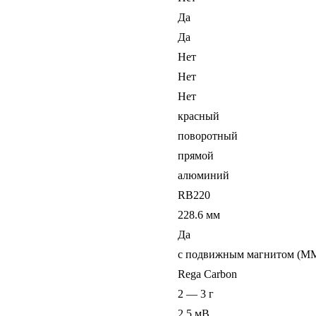
Да
Да
Нет
Нет
Нет
красный
поворотный
прямой
алюминий
RB220
228.6 мм
Да
с подвижным магнитом (M
Rega Carbon
2 — 3 г
2.5 мВ