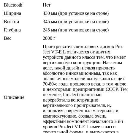
Bluetooth
Нет
Ширина
430 мм (при установке на столе)
Высота
345 мм (при установке на столе)
Глубина
245 мм (при установке на столе)
Вес
2800 г
Проигрыватель виниловых дисков Pro-
Ject VT-E L отличается от других
устройств данного класса тем, что имеет
вертикальную конструкцию. На самом
деле, такой дизайн нельзя признать
абсолютно инновационным, так как
аналогичные модели выпускались еще в
70-80-е годы прошлого века, в том числе
и некоторыми предприятиями СССР. Тем
не менее, Pro-Ject полностью
Описание
переработала конструкцию
вертикального проигрывателя, и,
используя современные материалы и
комплектующие, создала очень
эффектный компонент начального HiFi-
уровня.Pro-Ject VT-E L имеет шасси
треугольной формы, и выпускается в