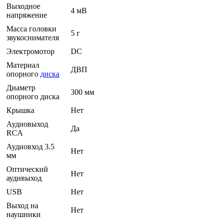
Выходное
4 мВ
напряжение
Масса головки
5 г
звукоснимателя
Электромотор
DC
Материал
ДВП
опорного
диска
Диаметр
300 мм
опорного диска
Крышка
Нет
Аудиовыход
Да
RCA
Аудиовход 3.5
Нет
мм
Оптический
Нет
аудивыход
USB
Нет
Выход на
Нет
наушники