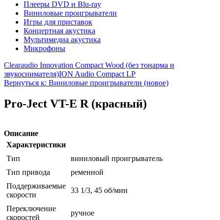
Плееры DVD и Blu-ray
Виниловые проигрыватели
Игры для приставок
Концертная акустика
Мультимедиа акустика
Микрофоны
Clearaudio Innovation Compact Wood (без тонарма и
звукоснимателя)
ION Audio Compact LP
Вернуться к: Виниловые проигрыватели (новое)
Pro-Ject VT-E R (красный)
Описание
Характеристики
Тип
виниловый проигрыватель
Тип привода
ременной
Поддерживаемые
33 1/3, 45 об/мин
скорости
Переключение
ручное
скоростей