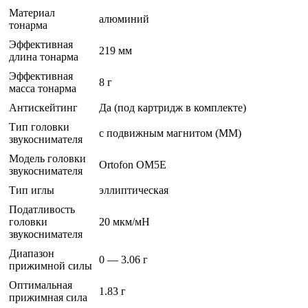
Материал
алюминий
тонарма
Эффективная
219 мм
длина тонарма
Эффективная
8 г
масса тонарма
Антискейтинг
Да (под картридж в комплекте)
Тип головки
с подвижным магнитом (MM)
звукоснимателя
Модель головки
Ortofon OM5E
звукоснимателя
Тип иглы
эллиптическая
Податливость
головки
20 мкм/мН
звукоснимателя
Диапазон
0 — 3.06 г
прижимной силы
Оптимальная
1.83 г
прижимная сила