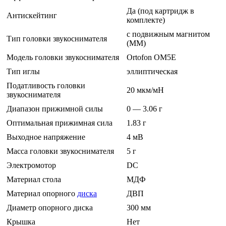
Да (под картридж в
Антискейтинг
комплекте)
с подвижным магнитом
Тип головки звукоснимателя
(MM)
Модель головки звукоснимателя
Ortofon OM5E
Тип иглы
эллиптическая
Податливость головки
20 мкм/мН
звукоснимателя
Диапазон прижимной силы
0 — 3.06 г
Оптимальная прижимная сила
1.83 г
Выходное напряжение
4 мВ
Масса головки звукоснимателя
5 г
Электромотор
DC
Материал стола
МДФ
Материал опорного
диска
ДВП
Диаметр опорного диска
300 мм
Крышка
Нет