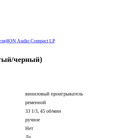
еля)
ION Audio Compact LP
стый/черный)
виниловый проигрыватель
ременной
33 1/3, 45 об/мин
ручное
Нет
Да