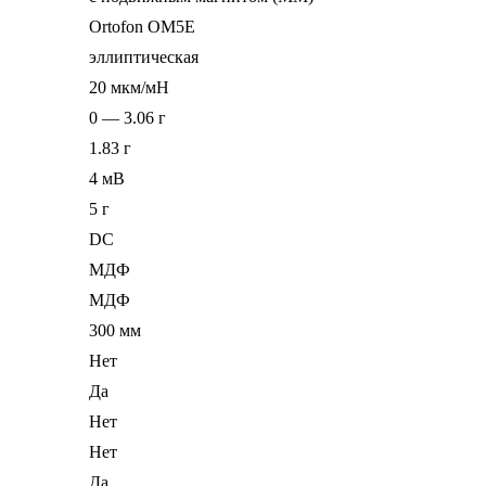
Ortofon OM5E
эллиптическая
20 мкм/мН
0 — 3.06 г
1.83 г
4 мВ
5 г
DC
МДФ
МДФ
300 мм
Нет
Да
Нет
Нет
Да