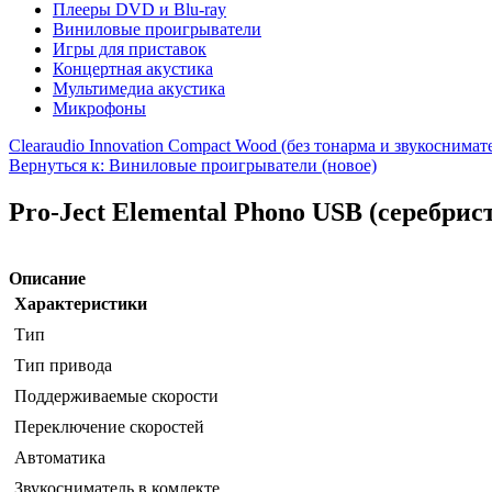
Плееры DVD и Blu-ray
Виниловые проигрыватели
Игры для приставок
Концертная акустика
Мультимедиа акустика
Микрофоны
Clearaudio Innovation Compact Wood (без тонарма и звукоснимат
Вернуться к: Виниловые проигрыватели (новое)
Pro-Ject Elemental Phono USB (серебри
Описание
Характеристики
Тип
Тип привода
Поддерживаемые скорости
Переключение скоростей
Автоматика
Звукосниматель в комлекте