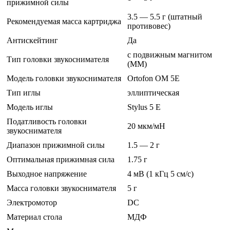
прижимной силы
3.5 — 5.5 г (штатный
Рекомендуемая масса картриджа
противовес)
Антискейтинг
Да
с подвижным магнитом
Тип головки звукоснимателя
(MM)
Модель головки звукоснимателя
Ortofon OM 5E
Тип иглы
эллиптическая
Модель иглы
Stylus 5 E
Податливость головки
20 мкм/мН
звукоснимателя
Диапазон прижимной силы
1.5 — 2 г
Оптимальная прижимная сила
1.75 г
Выходное напряжение
4 мВ (1 кГц 5 см/с)
Масса головки звукоснимателя
5 г
Электромотор
DC
Материал стола
МДФ