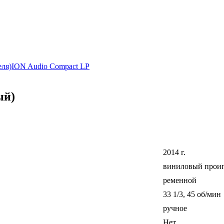
еля)
ION Audio Compact LP
ый)
2014 г.
виниловый проиг
ременной
33 1/3, 45 об/мин
ручное
Нет