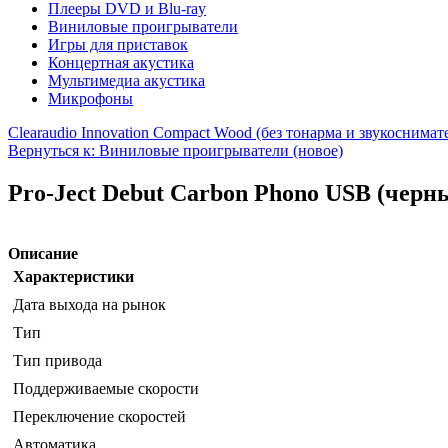
Плееры DVD и Blu-ray
Виниловые проигрыватели
Игры для приставок
Концертная акустика
Мультимедиа акустика
Микрофоны
Clearaudio Innovation Compact Wood (без тонарма и звукоснимат
Вернуться к: Виниловые проигрыватели (новое)
Pro-Ject Debut Carbon Phono USB (черн
Описание
Характеристики
Дата выхода на рынок
Тип
Тип привода
Поддерживаемые скорости
Переключение скоростей
Автоматика