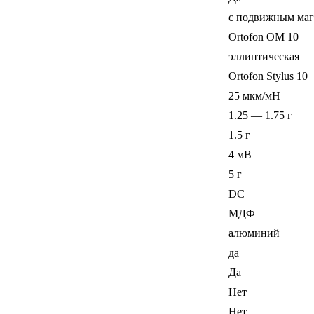
с подвижным ма
Ortofon OM 10
эллиптическая
Ortofon Stylus 10
25 мкм/мН
1.25 — 1.75 г
1.5 г
4 мВ
5 г
DC
МДФ
алюминий
да
Да
Нет
Нет