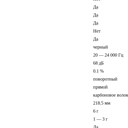
Да
Да
Да
Нет
Да
черный
20 — 24 000 Гц
68 дБ
0.1 %
поворотный
прямой
карбоновое воло
218.5 мм
6 г
1 — 3 г
Да