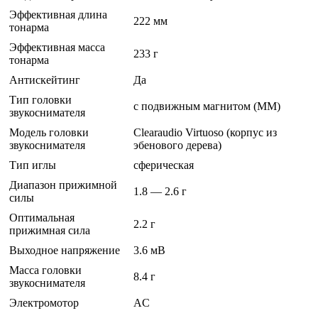
Эффективная длина
222 мм
тонарма
Эффективная масса
233 г
тонарма
Антискейтинг
Да
Тип головки
с подвижным магнитом (MM)
звукоснимателя
Модель головки
Clearaudio Virtuoso (корпус из
звукоснимателя
эбенового дерева)
Тип иглы
сферическая
Диапазон прижимной
1.8 — 2.6 г
силы
Оптимальная
2.2 г
прижимная сила
Выходное напряжение
3.6 мВ
Масса головки
8.4 г
звукоснимателя
Электромотор
AC