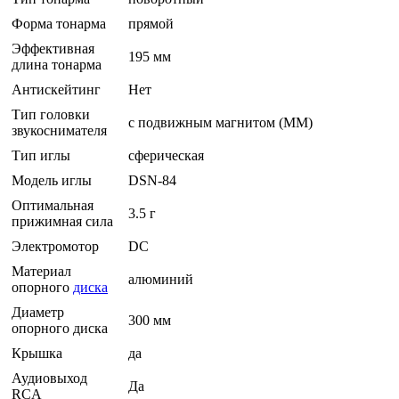
Форма тонарма
прямой
Эффективная
195 мм
длина тонарма
Антискейтинг
Нет
Тип головки
с подвижным магнитом (MM)
звукоснимателя
Тип иглы
сферическая
Модель иглы
DSN-84
Оптимальная
3.5 г
прижимная сила
Электромотор
DC
Материал
алюминий
опорного
диска
Диаметр
300 мм
опорного диска
Крышка
да
Аудиовыход
Да
RCA