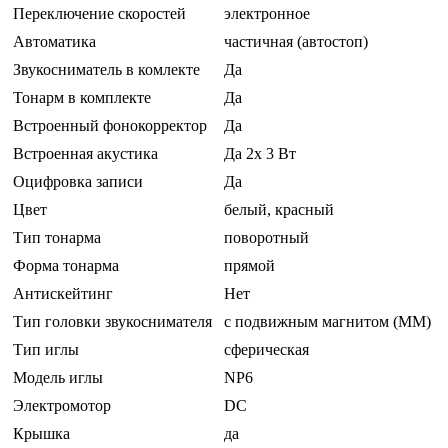
Переключение скоростей
электронное
Автоматика
частичная (автостоп)
Звукосниматель в комлекте
Да
Тонарм в комплекте
Да
Встроенный фонокорректор
Да
Встроенная акустика
Да 2x 3 Вт
Оцифровка записи
Да
Цвет
белый, красный
Тип тонарма
поворотный
Форма тонарма
прямой
Антискейтинг
Нет
Тип головки звукоснимателя
с подвижным магнитом (MM)
Тип иглы
сферическая
Модель иглы
NP6
Электромотор
DC
Крышка
да